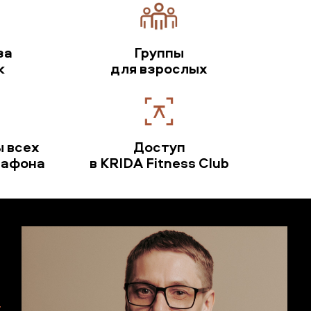
за
Группы
к
для взрослых
ы всех
Доступ
рафона
в KRIDA Fitness Club