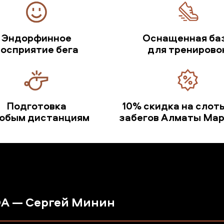
Эндорфинное
Оснащенная ба
восприятие бега
для тренирово
Подготовка
10% скидка на слот
любым дистанциям
забегов Алматы Ма
DA — Сергей Минин