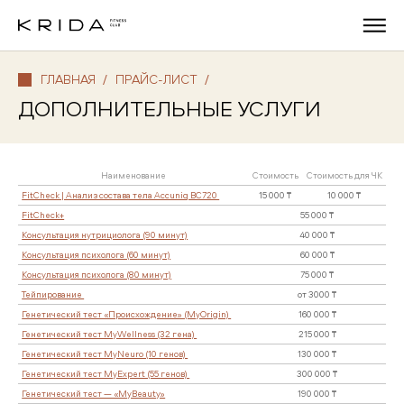
ГЛАВНАЯ
/
ПРАЙС-ЛИСТ
/
ДОПОЛНИТЕЛЬНЫЕ УСЛУГИ
Наименование
Стоимо
FitCheck | Анализ состава тела Accuniq BC720
15 00
FitCheck+
Консультация нутрициолога (90 минут)
Консультация психолога (60 минут)
Консультация психолога (80 минут)