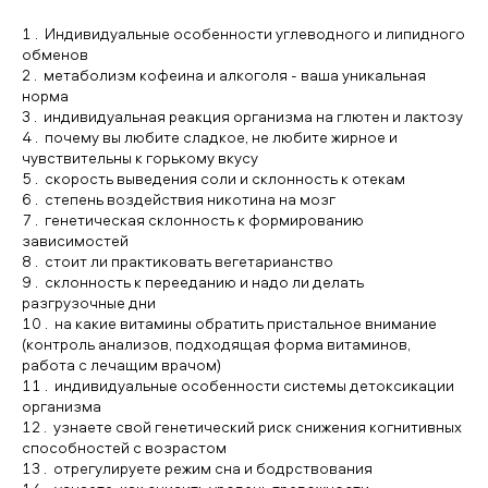
Индивидуальные особенности углеводного и липидного
обменов
метаболизм кофеина и алкоголя - ваша уникальная
норма
индивидуальная реакция организма на глютен и лактозу
почему вы любите сладкое, не любите жирное и
чувствительны к горькому вкусу
скорость выведения соли и склонность к отекам
степень воздействия никотина на мозг
генетическая склонность к формированию
зависимостей
стоит ли практиковать вегетарианство
склонность к перееданию и надо ли делать
разгрузочные дни
на какие витамины обратить пристальное внимание
(контроль анализов, подходящая форма витаминов,
работа с лечащим врачом)
индивидуальные особенности системы детоксикации
организма
узнаете свой генетический риск снижения когнитивных
способностей с возрастом
отрегулируете режим сна и бодрствования