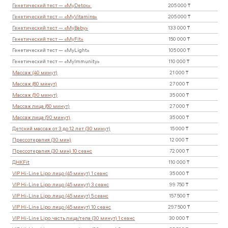
Тейпирование
Генетический тест «Происхождение» (MyOrigin)
Генетический тест MyWellness (32 гена)
Генетический тест MyNeuro (10 генов)
Генетический тест MyExpert (55 генов)
Генетический тест — «MyBeauty»
Генетический тест — «MyDetox»
Генетический тест — «MyVitamins»
Генетический тест — «MyBaby»
Генетический тест — «MyFit»
Генетический тест — «MyLight»
Генетический тест — «MyImmunity»
Массаж (40 минут)
Массаж (60 минут)