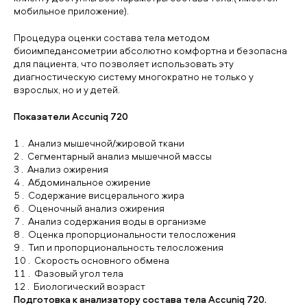
VIP Hi-Line Lipo: часть лица/тела (30 минут) 10
мобильное приложение).
сеанс
Процедура оценки состава тела методом
биоимпедансометрии абсолютно комфортна и безопасна
для пациента, что позволяет использовать эту
диагностическую систему многократно не только у
взрослых, но и у детей.
Показатели Accuniq 720
Анализ мышечной/жировой ткани
Cегментарный анализ мышечной массы
Анализ ожирения
Абдоминальное ожирение
Содержание висцерального жира
Оценочный анализ ожирения
Анализ содержания воды в организме
Оценка пропорциональности телосложения
Тип и пропорциональность телосложения
Скорость основного обмена
Фазовый угол тела
Биологический возраст
Подготовка к анализатору состава тела Accuniq 720.