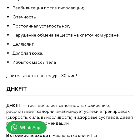
Реабилитация после липосакции;
Отечность;
Постоянная усталость ног;
Нарушение обмена веществ на клеточном уровне;
Целлюлит;
Дряблая кожа;
Избыток массы тела
Длительность процедуры 30 мин!
ДНКFIT
ДНКfIT
— тест выявляет склонность к ожирению,
рассчитывает калории, анализирует успехи в тренировках
(скорость, сила, выносливость) и здоровье суставов, давая
персональные рекомендации.
WhatsApp
В стоимость входит:
Распечатка книги 1 шт.