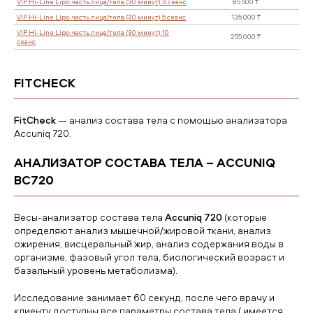
Массаж (90 минут)
Массаж лица (60 минут)
Массаж лица (90 минут)
Детский массаж от 3 до 12 лет (30 минут)
FITCHECK
Прессотерапия (30 мин)
Прессотерапия (30 мин) 10 сеанс
FitCheck
— анализ состава тела с помощью анализатора
Accuniq 720.
ДНКFit
АНАЛИЗАТОР СОСТАВА ТЕЛА – АCCUNIQ
VIP Hi-Line Lipo: лицо (45 минут) 1 сеанс
BC720
VIP Hi-Line Lipo: лицо (45 минут) 3 сеанс
VIP Hi-Line Lipo: лицо (45 минут) 5 сеанс
Весы-анализатор состава тела
Accuniq 720
(которые
VIP Hi-Line Lipo: лицо (45 минут) 10 сеанс
определяют анализ мышечной/жировой ткани, анализ
ожирения, висцеральный жир, анализ содержания воды в
VIP Hi-Line Lipo: часть лица/тела (30 минут) 1 сеанс
организме, фазовый угол тела, биологический возраст и
базальный уровень метаболизма).
VIP Hi-Line Lipo: часть лица/тела (30 минут) 3 сеанс
VIP Hi-Line Lipo: часть лица/тела (30 минут) 5 сеанс
Исследование занимает 60 секунд, после чего врачу и
клиенту доступны все параметры состава тела.( имеется