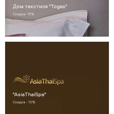
Дом текстиля "Togas"
Скидка -15%
"AsiaThaiSpa"
Скидка - 10%