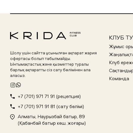
КЛУБ Т
Жұмыс ор
Шолу үшін сайтта ұсынылған ақпарат жария
Жаңалықт
офертасы болып табылмайды.
Клуб ереж
Ынтымақтастық және қызметтер туралы
барлық ақпаратты сіз сату бөлімінен ала
Сақтанды
аласыз.
Команда
+7 (701) 971 71 91 (рецепция)
+7 (701) 971 91 81 (сату бөлімі)
Алматы, Наурызбай батыр, 89
(Қабанбай батыр көш. жоғары)