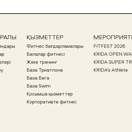
УРАЛЫ
ҚЫЗМЕТТЕР
МЕРОПРИЯТ
ындары
Фитнес бағдарламалары
FITFEST 2026
ар
Балалар фитнесi
KRIDA OPEN WA
елері
Жеке тренинг
KRIDA SUPER TR
ру
База Триатлона
KRIDA's Athlete
База Бега
База Swim
Қосымша қызметтер
Корпоративтік фитнес